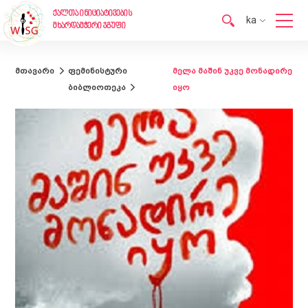
ქალთა ინიციატივების
ka
მხარდამჭერი ჯგუფი
en
ka
მთავარი
ფემინისტური
მელა მაშინ უკვე მონადირე
ბიბლიოთეკა
იყო