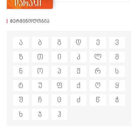
ტერმინოლოგია
ა
ბ
გ
დ
ე
ვ
ზ
თ
ი
კ
ლ
მ
ნ
ო
პ
ჟ
რ
ს
ტ
უ
ფ
ქ
ღ
ყ
შ
ჩ
ც
ძ
წ
ჭ
ხ
ჯ
ჰ