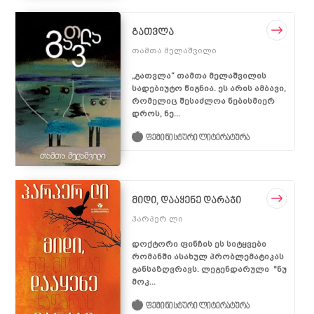
სიახლეები
გათვლა
განცხადებები
საქმიანობა
თამთა მელაშვილი
ღონისძიებები
ადვოკაცია
ჩვენ შესახებ
„გათვლა“ თამთა მელაშვილის
პუბლიკაციები
თემის
სადებიუტო წიგნია. ეს არის ამბავი,
გაძლიერება
მედიათეკა
სტატია
რომელიც შესაძლოა ნებისმიერ
კომუნიკაცია და
დროს, ნე...
პოლიტიკის
ვიდეოთეკა
კონტაქტი
თანამშრომლობა
დოკუმენტი
ფემინისტური
ფემინისტური ლიტერატურა
პროექტები
ბიბლიოთეკა
კვლევა
ტერმინოლოგია
ანგარიში
გზამკვლევი
მიდი, დააყენე დარაჯი
სამართლებრივი
ჰარპერ ლი
დოკუმენტი
კრებული
დოქტორი ფინჩის ეს სიტყვები
რომანში ასახულ პრობლემატიკას
განსაზღვრავს. ლეგენდარული "ნუ
მოკ...
ფემინისტური ლიტერატურა