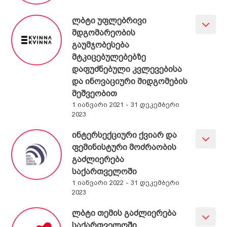
სიახლეები
განცხადებები
საქმიანობა
ლბტი უფლებრივი
ღონისძიებები
ადვოკაცია
ჩვენ შესახებ
მდგომარეობის
გაუმჯობესება
პუბლიკაციები
თემის
მტკიცებულებებზე
გაძლიერება
მედიათეკა
სტატია
დაფუძნებული კვლევებისა
კომუნიკაცია და
პოლიტიკის
ვიდეოთეკა
კონტაქტი
და ინოვაციური მიდგომების
თანამშრომლობა
დოკუმენტი
ფემინისტური
მეშვეობით
პროექტები
ბიბლიოთეკა
კვლევა
1 იანვარი 2021 - 31 დეკემბერი
ტერმინოლოგია
ანგარიში
2023
გზამკვლევი
ინტერსექციური ქვიარ და
სამართლებრივი
ფემინისტური მოძრაობის
დოკუმენტი
გაძლიერება
კრებული
საქართველოში
1 იანვარი 2022 - 31 დეკემბერი
2023
ლბტი თემის გაძლიერება
საქართველოში