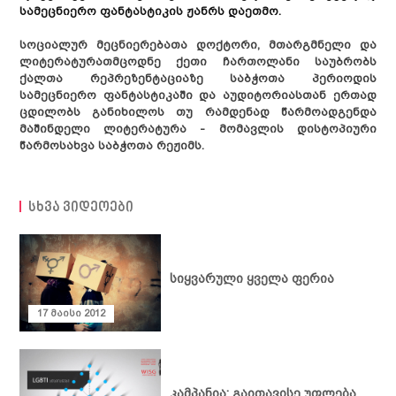
სამეცნიერო ფანტასტიკის ჟანრს დაეთმო.
სოციალურ მეცნიერებათა დოქტორი, მთარგმნელი და
ლიტერატურათმცოდნე ქეთი ჩართოლანი საუბრობს
ქალთა რეპრეზენტაციაზე საბჭოთა პერიოდის
სამეცნიერო ფანტასტიკაში და აუდიტორიასთან ერთად
ცდილობს განიხილოს თუ რამდენად წარმოადგენდა
მაშინდელი ლიტერატურა - მომავლის დისტოპიური
წარმოსახვა საბჭოთა რეჟიმს.
სხვა ვიდეოები
სიახლეები
სიყვარული ყველა ფერია
განცხადებები
საქმიანობა
17 მაისი 2012
ღონისძიებები
ადვოკაცია
ჩვენ შესახებ
პუბლიკაციები
თემის
გაძლიერება
მედიათეკა
სტატია
კომუნიკაცია და
პოლიტიკის
ვიდეოთეკა
კონტაქტი
კამპანია: გაითავისე უფლება