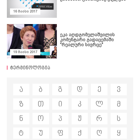
თანამშრომლობა
დოკუმენტი
ფემინისტური
16 მაისი 2017
პროექტები
ბიბლიოთეკა
კვლევა
ტერმინოლოგია
ანგარიში
გზამკვლევი
ეკა აღდგომელაშვილის
კომენტარი გადაცემაში
სამართლებრივი
"რეალური სივრცე"
დოკუმენტი
19 მაისი 2017
კრებული
ტერმინოლოგია
ა
ბ
გ
დ
ე
ვ
ზ
თ
ი
კ
ლ
მ
ნ
ო
პ
ჟ
რ
ს
ტ
უ
ფ
ქ
ღ
ყ